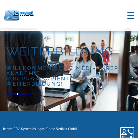
;
☰
WEITERBILDUNG
WILLKOMMEN BEI IC MED – IHRER
AKADEMIE
FÜR PRAXISORIENTIERTE
WEITERBILDUNG!
Seminare
Webinare
Messen
ic med EDV-Systemlösungen für die Medizin GmbH