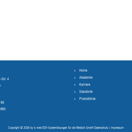
Home
Akademie
-Str. 4
Karriere
e
Standorte
Praxisbörse
190
1960
Copyright © 2026 by ic med EDV-Systemlösungen für die Medizin GmbH
Datenschutz
|
Impressum