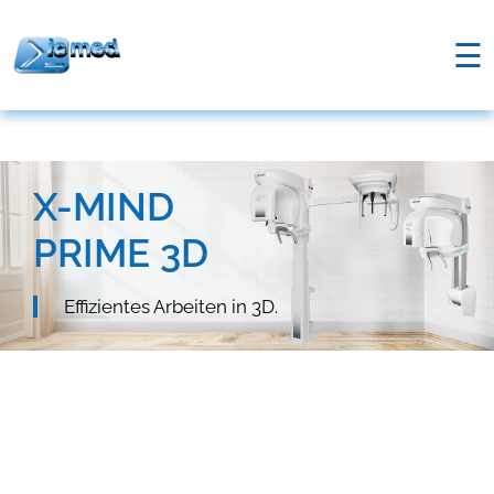
;
☰
X-MIND
PRIME 3D
Effizientes Arbeiten in 3D.